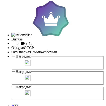
Витязь
3.4т
Откуда:
СССР
Обзывалка:
Сам-по-себемыч
Награды:
Награды:
Награды:
#77