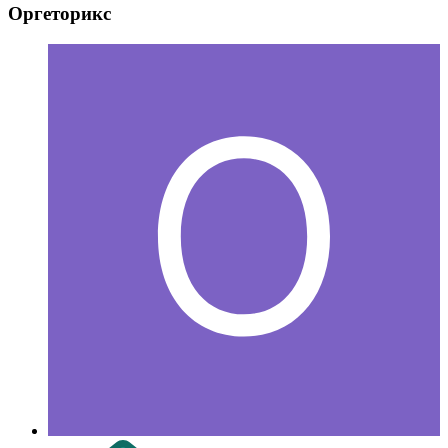
Оргеторикс