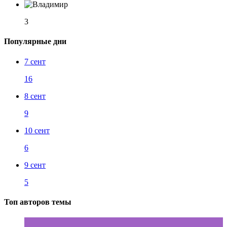
3
Популярные дни
7 сент
16
8 сент
9
10 сент
6
9 сент
5
Топ авторов темы