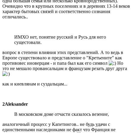
одна большая семья или несколько кровнородственных).
Очевидно что в крупных поселениях и в деревнях 13-14 веков
характер бытовых связей и соответственно сознания
отличались..
ИМХО нет, понятие русский и Русь для него
сущестовали.
вопрос в степени влияния этих представлений. А то ведь в
Европе существовало и представление о "Кретьените" как
противовес иноверцам - и папа был как его символ
Но
это не мешало провансальцам и французам резать друг друга
как и киевлянам и суздальцам...
2Aleksander
В московском доме отчасти сказалось везение,
аналогичный процесс у Капетингов.. не будь удачи с
единственными наследниками не факт что Франция не