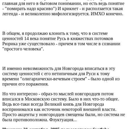
главная для него в бытовом понимании, но есть ведь понятие
- "помирать надо красиво") И крикнет - и расползается такая
легенда - и великолепно мифологизируется. ИМХО конечно.
В общем, я продолжаю клонить к тому, что в системе
ценностей 14 века понятие Русь в княжествах потомков
Рюрика уже существовало - причем в том числе в сознании
"простого человека".
И именно невозможность для Новгорода вписаться в эту
систему ценностей с его нетипичным для Руси к тому
времени "олигархически-вечевым строем" - было одной из
причин его поражения.
Но что интересно - образ-то мыслей новгородцев потом
вписался в Московскую систему. Было в них что-то общее.
Ведь все-таки всегда Великий князь для Новгорода
воспринимался как источник некоторой внешней власти.
Просто акценты у новгородцев смещены были, но система не
была противоположна. Флуктуация...