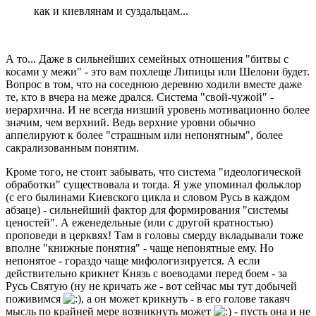
как и киевлянам и суздальцам...
А то... Даже в сильнейших семейных отношения "битвы с
косами у межи" - это вам похлеще Липицы или Шелони будет.
Вопрос в том, что на соседнюю деревню ходили вместе даже
те, кто в вчера на меже дрался. Система "свой-чужой" -
иерархична. И не всегда низший уровень мотивационно более
значим, чем верхний. Ведь верхние уровни обычно
аппелируют к более "страшным или непонятным", более
сакрализованным понятим.
Кроме того, не стоит забывать, что система "идеологической
обработки" существовала и тогда. Я уже упоминал фольклор
(с его былинами Киевского цикла и словом Русь в каждом
абзаце) - сильнейший фактор для формирования "системы
ценостей". А еженедельные (или с другой кратностью)
проповеди в церквях! Там в головы смерду вкладывали тоже
вполне "книжные понятия" - чаще непонятные ему. Но
непонятое - гораздо чаще мифологизируется. А если
действительно крикнет Князь с воеводами перед боем - за
Русь Святую (ну не кричать же - вот сейчас мы тут добычей
поживимся
, а он может крикнуть - в его голове такаяч
мысль по крайней мере возникнуть может
- пусть она и не