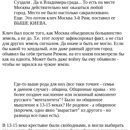
Суздаля . Да и Владимира-града... То есть на месте
Москвы действительно мог оказаться любой
город. Место не было настолько сакрализовано.
Еще. Это потом клич Москва 3-й Рим, поставил ее
ВЫШЕ КИЕВА.
Клич был после того, как Москва объединила большинство
земель, а не до. Т.е. этот лозунг зафиксировал факт, а не стал
для других земель сигналом. Да иначе и быть не могло. Если
бы какой то захудалый, или даже равный другим город
объявил бы себя третьим Римом, на его князя посмотрели бы
как на идиота. Может быть даже войну бы ему объявили -
чтобы не зарился на чужие земли.
Где-то выше рода для них (все таки точнее - семьи
в данном случае) - община. Общинные нравы - это
более позднее наслоение или исконный компонент
русского "менталитета"? Было ли общинное
мышление в 13-15 веках? Не родовое - а общинное
(впрочем, одно явно "вырастает" из другого - но
разница все-таки есть).
В 13-15 веке крестьяне были свободными, и могли выбирать