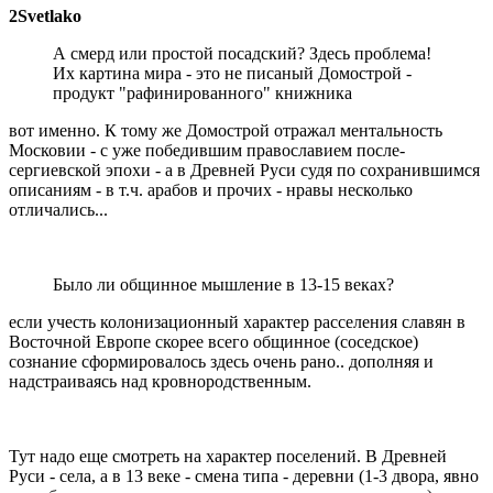
2Svetlako
А смерд или простой посадский? Здесь проблема!
Их картина мира - это не писаный Домострой -
продукт "рафинированного" книжника
вот именно. К тому же Домострой отражал ментальность
Московии - с уже победившим православием после-
сергиевской эпохи - а в Древней Руси судя по сохранившимся
описаниям - в т.ч. арабов и прочих - нравы несколько
отличались...
Было ли общинное мышление в 13-15 веках?
если учесть колонизационный характер расселения славян в
Восточной Европе скорее всего общинное (соседское)
сознание сформировалось здесь очень рано.. дополняя и
надстраиваясь над кровнородственным.
Тут надо еще смотреть на характер поселений. В Древней
Руси - села, а в 13 веке - смена типа - деревни (1-3 двора, явно