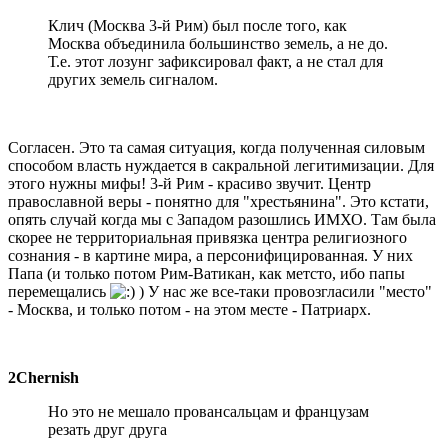
Клич (Москва 3-й Рим) был после того, как
Москва объединила большинство земель, а не до.
Т.е. этот лозунг зафиксировал факт, а не стал для
других земель сигналом.
Согласен. Это та самая ситуация, когда полученная силовым
способом власть нуждается в сакральной легитимизации. Для
этого нужны мифы! 3-й Рим - красиво звучит. Центр
православной веры - понятно для "хрестьянина". Это кстати,
опять случай когда мы с Западом разошлись ИМХО. Там была
скорее не территориальная привязка центра религиозного
сознания - в картине мира, а персонифицированная. У них
Папа (и только потом Рим-Ватикан, как метсто, ибо папы
перемещались
) У нас же все-таки провозгласили "место"
- Москва, и только потом - на этом месте - Патриарх.
2Chernish
Но это не мешало провансальцам и французам
резать друг друга