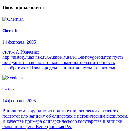
Популярные посты
Chernish
14 февраля, 2005
статья А.Исаченко
http://history.tuad.nsk.ru/Author/Russ/I/I...es/novgorod.htm пусть
послужит начальной точкой - имхо назрела потребность
разобраться с Новагородом а противовесом - и экономи
Svetlako
14 февраля, 2005
В прошлом году одно из политтехнологических агентств
подготовило записку об олигархах с историческим экскурсом.
В качестве примера олигархического государства в записке
была приведена Венецианская Рес