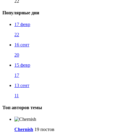
22
Популярные дни
17 февр
22
16 сент
20
15 февр
17
13 сент
11
Топ авторов темы
Chernish
19 постов