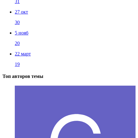
31
27 окт
30
5 нояб
20
22 март
19
Топ авторов темы