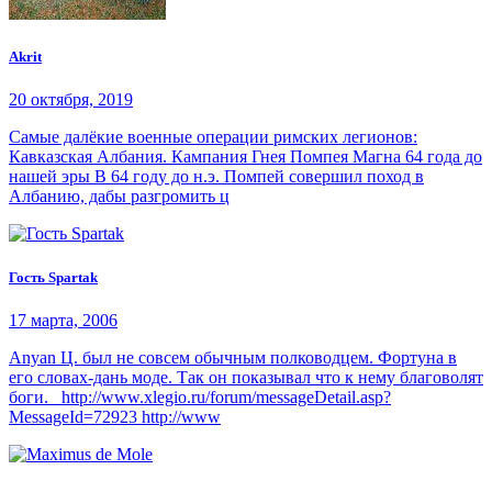
Akrit
20 октября, 2019
Самые далёкие военные операции римских легионов:
Кавказская Албания. Кампания Гнея Помпея Магна 64 года до
нашей эры В 64 году до н.э. Помпей совершил поход в
Албанию, дабы разгромить ц
Гость Spartak
17 марта, 2006
Anyan Ц. был не совсем обычным полководцем. Фортуна в
его словах-дань моде. Так он показывал что к нему благоволят
боги. http://www.xlegio.ru/forum/messageDetail.asp?
MessageId=72923 http://www