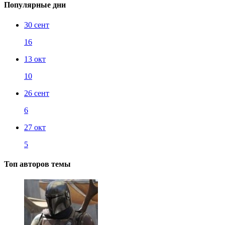
Популярные дни
30 сент
16
13 окт
10
26 сент
6
27 окт
5
Топ авторов темы