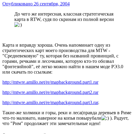
Опубликовано
26 сентября, 2004
До чего же интересная, классная стратегическая
карта в RTW, судя по скринам из полной версии
Карта и вправду хороша. Очень напоминает одну из
стратегических карт моего производства для MTW -
"Средневековую" ту, которая без названий провинций, с
горами, речками и лесочками, которую кто-то обозвал
"фэнтезийной", её легко можно найти в нашем моде РЭ3.0
или скачать по ссылкам:
http://mtwre.amillo.net/re/mapbackground.part1.rar
http://mtwre.amillo.net/re/mapbackground.part2.rar
http://mtwre.amillo.net/re/mapbackground.part3.rar
.
Такие-же холмики и горы, реки и леса(правда деревьев в Риме
что-то маловато, наверное на копья повырубали
). Радует,
что "Рим" продолжает эти замечательные идеи!