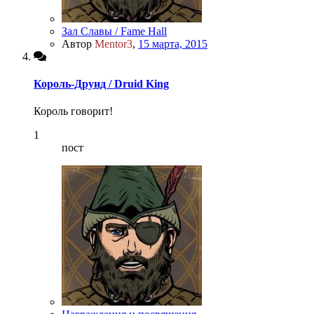
Зал Славы / Fame Hall
Автор
Mentor3
,
15 марта, 2015
Король-Друид / Druid King
Король говорит!
1
пост