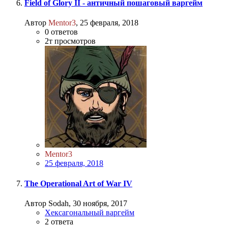
Field of Glory II - античный пошаговый варгейм
Автор
Mentor3
,
25 февраля, 2018
0
ответов
2т
просмотров
Mentor3
25 февраля, 2018
The Operational Art of War IV
Автор Sodah,
30 ноября, 2017
Хексагональный варгейм
2
ответа