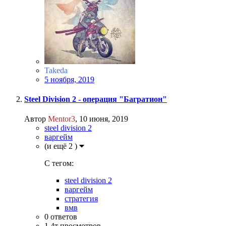
Takeda
5 ноября, 2019
Steel Division 2 - операция "Багратион"
Автор
Mentor3
,
10 июня, 2019
steel division 2
варгейм
(и ещё 2 )
C тегом:
steel division 2
варгейм
стратегия
вмв
0
ответов
1.4т
просмотров