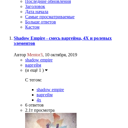
Последние обновления
Заголовок
Дата начала
Самые просматриваемые
Больше ответов
Кастом
Shadow Empire - смесь варгейма, 4Х и ролевых
элементов
Автор
Mentor3
,
10 октября, 2019
shadow empire
варгейм
(и ещё 1 )
C тегом:
shadow empire
варгейм
4x
6
ответов
2.1т
просмотра