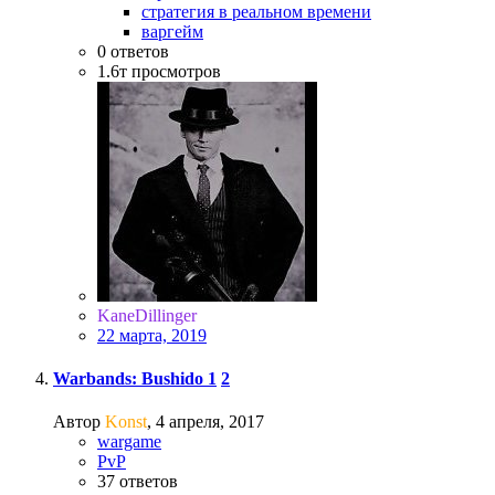
стратегия в реальном времени
варгейм
0
ответов
1.6т
просмотров
KaneDillinger
22 марта, 2019
Warbands: Bushido
1
2
Автор
Konst
,
4 апреля, 2017
wargame
PvP
37
ответов