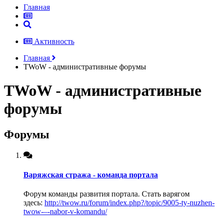
Главная
Активность
Главная
TWoW - административные форумы
TWoW - административные
форумы
Форумы
Варяжская стража - команда портала
Форум команды развития портала. Стать варягом
здесь:
http://twow.ru/forum/index.php?/topic/9005-ty-nuzhen-
twow-–-nabor-v-komandu/