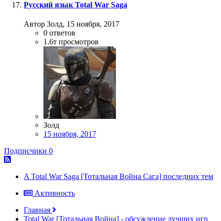
Русский язык Total War Saga
Автор Золд,
15 ноября, 2017
0
ответов
1.6т
просмотров
Золд
15 ноября, 2017
Подписчики
0
A Total War Saga [Тотальная Война Сага] последних тем
Активность
Главная
Total War [Тотальная Война] - обсуждение лучших игр