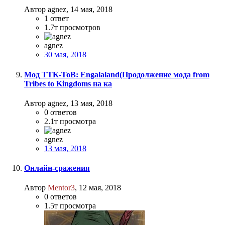
Автор agnez,
14 мая, 2018
1
ответ
1.7т
просмотров
agnez
30 мая, 2018
Мод TTK-ToB: Engalaland(Продолжение мода from
Tribes to Kingdoms на ка
Автор agnez,
13 мая, 2018
0
ответов
2.1т
просмотра
agnez
13 мая, 2018
Онлайн-сражения
Автор
Mentor3
,
12 мая, 2018
0
ответов
1.5т
просмотра