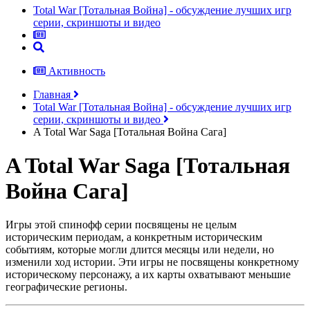
Total War [Тотальная Война] - обсуждение лучших игр
серии, скриншоты и видео
Активность
Главная
Total War [Тотальная Война] - обсуждение лучших игр
серии, скриншоты и видео
A Total War Saga [Тотальная Война Сага]
A Total War Saga [Тотальная
Война Сага]
Игры этой спинофф серии посвящены не целым
историческим периодам, а конкретным историческим
событиям, которые могли длится месяцы или недели, но
изменили ход истории. Эти игры не посвящены конкретному
историческому персонажу, а их карты охватывают меньшие
географические регионы.