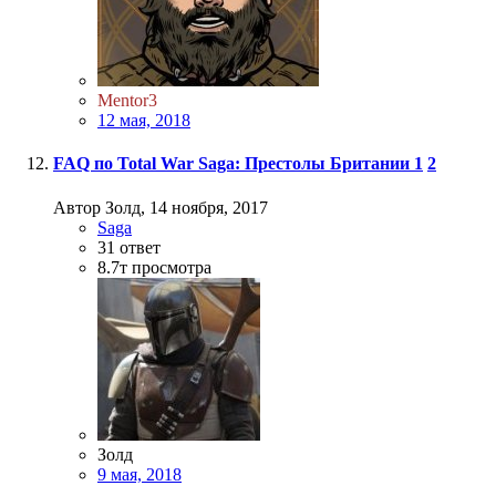
Mentor3
12 мая, 2018
FAQ по Total War Saga: Престолы Британии
1
2
Автор Золд,
14 ноября, 2017
Saga
31
ответ
8.7т
просмотра
Золд
9 мая, 2018