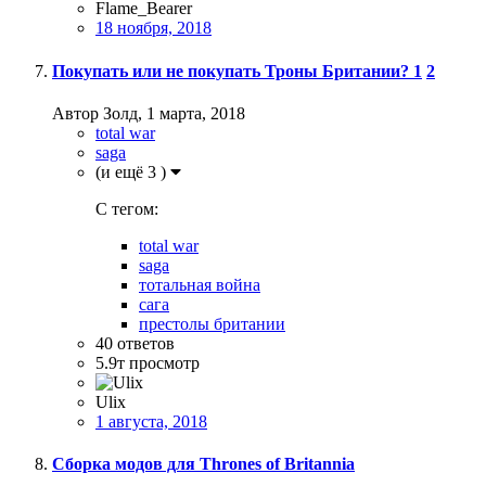
Flame_Bearer
18 ноября, 2018
Покупать или не покупать Троны Британии?
1
2
Автор Золд,
1 марта, 2018
total war
saga
(и ещё 3 )
C тегом:
total war
saga
тотальная война
сага
престолы британии
40
ответов
5.9т
просмотр
Ulix
1 августа, 2018
Сборка модов для Thrones of Britannia